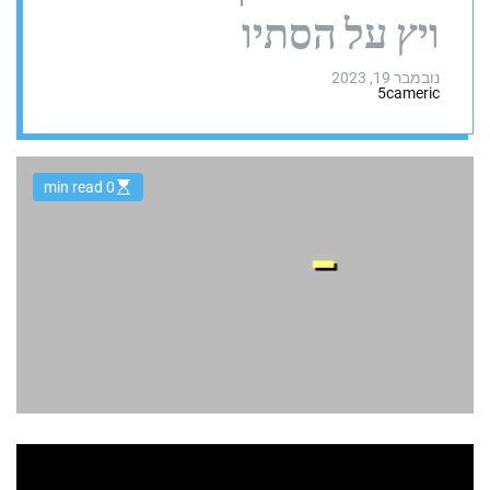
ויץ על הסתיו
נובמבר 19, 2023
5cameric
0 min read
E
s
t
i
m
a
t
e
d
r
e
a
d
t
i
m
e