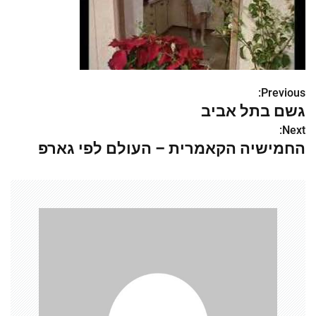
Previous:
נ
גשם בתל אביב
י
Next:
החמישיה הקאמרית – העולם לפי גארפ
ו
ו
ט