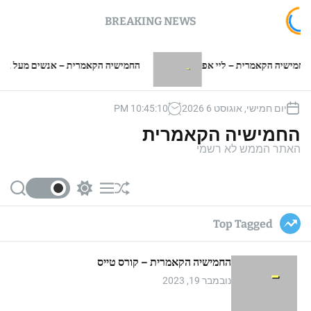
BREAKING NEWS
 הקאמרית – ליי אפ
החמישיה הקאמרית – אנשים מעל 2 מטר
יום חמישי, אוגוסט 6 2026
11
:
45
:
10
PM
החמישיה הקאמרית
האתר הממש לא רשמי
S
S
M
S
e
w
e
h
a
i
n
u
Top Tagged
r
t
u
ff
c
c
l
h
h
e
החמישיה הקאמרית – קורס טייס
c
o
נובמבר 19, 2023
l
o
r