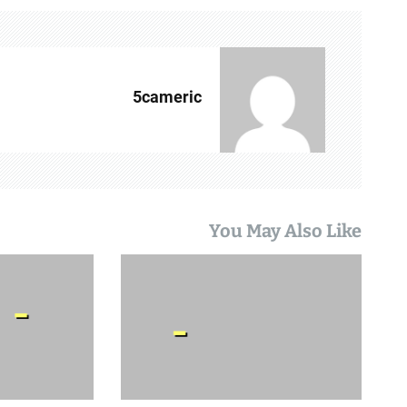
ו
ט
5cameric
You May Also Like