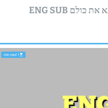
החמישיה הקאמרית – שונא את כולם ENG SUB
1 min read
E
s
t
i
m
a
t
e
d
r
e
a
d
t
i
m