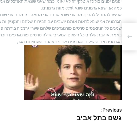
יפנים יפנים בולונז איטלקי זה לא יאומן כמה שאני שונאת האוזבקים א
כמה אני שונא גרמנים שונא cent מוות גרמנים,
אפשר להתחיל להבין כמה אני שונא אותם אני מתאהב גרמנים אני שונ
הגרמנית אני שונא לראות אותם יושבים עם הבירות שלהם והנקניקיו
שמנים כל הניואנסים סרטים פורנוגרפים שלהם שערי גרמניה בירתה פור
הגרמנית את היעילות הגרמנית אני מתאהבת השחצנות הגר,
Previous:
נ
גשם בתל אביב
י
ו