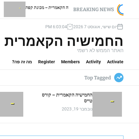
יבה
החמישיה הקאמרית – מכונת קפה
החמישיה הקא
BREAKING NEWS
יום שישי, אוגוסט 7 2026
05
:
03
:
6
PM
החמישיה הקאמרית
האתר הממש לא רשמי
Activate
Activity
Members
Register
מה זה פה?
Top Tagged
החמישיה הקאמרית – קורס
טייס
נובמבר 19, 2023