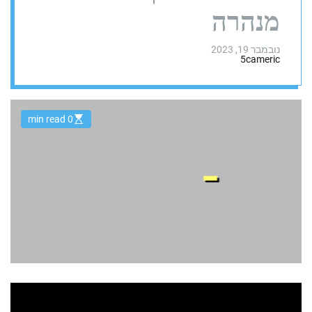
מנהרה
נובמבר 19, 2023
5cameric
0 min read
E
s
t
i
m
a
t
e
d
r
e
a
d
t
i
m
e