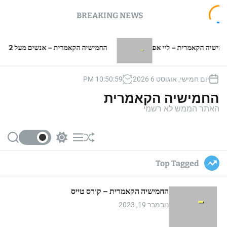
BREAKING NEWS
 הקאמרית – ליי אפ
החמישיה הקאמרית – אנשים מעל 2 מטר
יום חמישי, אוגוסט 6 2026
00
:
51
:
10
PM
החמישיה הקאמרית
האתר הממש לא רשמי
S
S
M
S
e
w
e
h
a
i
n
u
Top Tagged
r
t
u
ff
c
c
l
h
h
e
החמישיה הקאמרית – קורס טייס
c
o
נובמבר 19, 2023
l
o
r