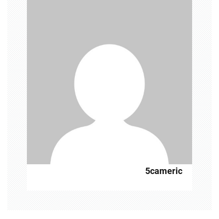
ט
5cameric