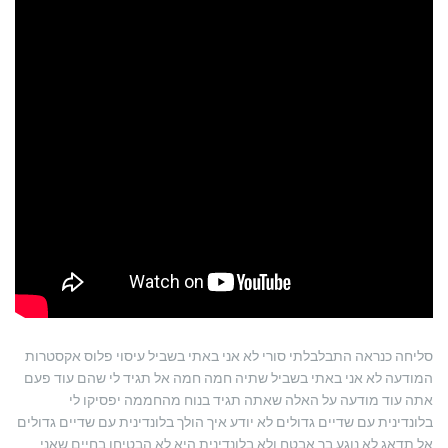
סליחה כנראה התבלבלתי סורי לא אני באתי בשביל עיסוי פלוס אקסטרות
המודעה לא אני באתי בשביל שתיה חמה חמה אל תגיד לי שהם עוד פעם
אתה עוד מודעה על האלה שאתה תגיד בנוח מהחממה יפסיקו לי
בלונדינית עם שדיים גדולים לא יודע איך הולך בלונדינית עם שדיים גדולים
אל תדאג לא נוגע בך אבטח ולא בלונדינית היא לא הבטיחו בחיים שאני