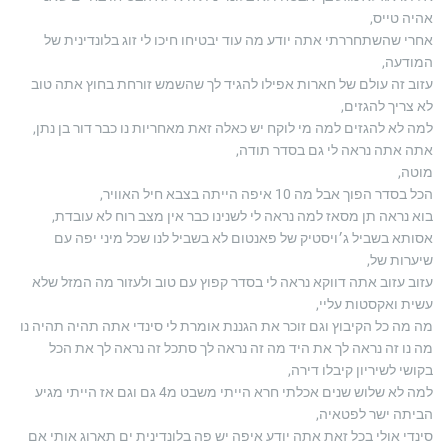
אהיה טייס,
אחרי שהשתחררתי אתה יודע מה עוד יבטיחו חיכו לי זוג בלונדינית של
המודעה,
עזוב זה עולם של חארות אפילו להגיד לך שהשמש זורחת בחוץ אתה טוב
לא צריך להגזים,
למה לא להגזים למה מי לוקח יש כאלה זאת מאחריות נו כבר דור בן נתן,
אתה אתה נראה לי גם בסדר תודה,
מוטה,
הכל בסדר הפוך אבל מה 10 איפה הייתה בצבא חיל האוויר,
בוא נראה תן מסאז למה נראה לי לשנינו כבר אין מצב רוח לא עובדת,
אסותא בשביל ג׳ויסטיק של פאנטום לא בשביל לנו שכל מיני יפה עם
שיערות של,
עזוב עזוב אתה דווקא נראה לי בסדר קפוץ עם טוב ולעזור מה המזל שלא
עשית ואקסטות עליי,
מה מה כל הקיבוץ וגם זוכר את הגננת אומרת לי סינדי אתה תהיה תהיה נו
מה נו זה נראה לך את היד מה זה נראה לך סתכל זה נראה לך את הכל
בקושי לשיריון קיבלו דירה,
למה לא שלוש שנים אכלתי חרא הייתי משבט מ4 גם וגם אז הייתי מגיע
הביתה ישר לפטאיה,
סינדי אולי בכל זאת אתה יודע איפה יש פה בלונדינית ים תארוג אותי אם