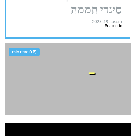
סינדי חממה
נובמבר 19, 2023
5cameric
0 min read
E
s
t
i
m
a
t
e
d
r
e
a
d
t
i
m
e