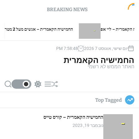
BREAKING NEWS
ית – ליי אפ
החמישיה הקאמרית – אנשים מעל 2 מטר
יום שישי, אוגוסט 7 2026
48
:
58
:
7
PM
החמישיה הקאמרית
האתר הממש לא רשמי
S
S
M
S
e
w
e
h
a
i
n
u
Top Tagged
r
t
u
ff
c
c
l
h
h
e
החמישיה הקאמרית – קורס טייס
c
o
נובמבר 19, 2023
l
o
r