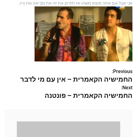
אני אבל אם אתה מוצא משהו אז תזרוק את זה את מביאה את וויז,
Previous:
נ
החמישיה הקאמרית – אין עם מי לדבר
י
Next:
החמישיה הקאמרית – פונטנה
ו
ו
ט