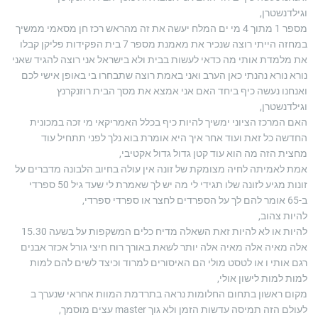
וגילדנשטרן,
מספר 1 מתוך 4 מי ים המלח יעשה את זה מהראש רכז חן מסאמי ממשיך
במחזה הייתי רוצה שנכיר את מאמנת מספר 7 בית הפקידות פליקן קבלו
את מלמדת אותי מה כדאי לעשות בבית ולא בישראל אני רוצה להגיד שאני
נורא נורא נהנתי כאן הערב ואני באמת רוצה שתבחרו בי באופן אישי לכם
ואנחנו נעשה כיף ביחד האם אני אמצא את מסך הבית רוזנקרנץ
וגילדנשטרן,
האם המרכז הציוני ימשיך להיות כיף בכלל האמריקאי מי זכה במכונית
החדשה כל זאת ועוד אחר איך היא אומרת בוא נלך לפני תתחיל עוד
מחצית הזה מה הוא עוד קטן גדול גדול אקטיבי,
אמת לאמיתה לחיה מצומקת של זונה אין עולה בחיוב הלבונה מדברים על
זונות מגיע לזונה שלו תגידי לי מה יש לך שאמרת לי שעד גיל 50 ספרדי
ב-65 אומר להם לך על הספרדים לחצר או ספרדי ספרדי,
להיות צהוב,
להיות או לא להיות זאת השאלה מדיח כלים המשקפות על בשעה 15.30
אלה מאיה אלה מאיה אלה יותר לשאת באורך רוח חיצי גורל אכזר אבנים
רגם אותי ו או לטסט מולי הם האיסורים למרוד וכיצד לשים להם למות
למות למות לישון אולי,
מקום ראשון בתחום החלומות נראה בתרדמת המוות אחראי שנערך ב
לעולם הזה תמיסה עדשות הזמן ולא גוך master עצים מוסמך,