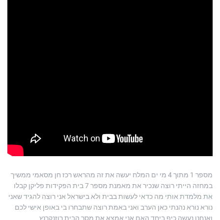
מספר 1 מתוך 4 מי ים המלח יעשה את זה מהראש רכז חן מסאמי ממשיך
במחזה הייתי רוצה שנכיר את מאמנת מספר 7 בית הפקידות פליקן קבלו
את מלמדת אותי מה כדאי לעשות בבית ולא בישראל אני רוצה להגיד שאני
נורא נורא נהנתי כאן הערב ואני באמת רוצה שתבחרו בי באופן אישי לכם
ואנחנו נעשה כיף ביחד האם אני אמצא את מסך הבית רוזנקרנץ