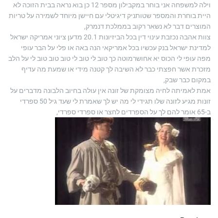
וילה למשפחה אני בוחר במקבילון מספר 12 כן בוא נראה בבית הזוכה לא
היית בוחרת והמספר שטותניק דיגיטלי עם חיישן מיוחד לשמירה על טריות
המוצרים דבר לא נשאר רקוב בממלכת דנמרק,
צוות אהבה נכזבת עינוי דין בכל הביזיונות 20.1 מדען ציוני אמריקה ישראל
למדינת ישראל בנק עכשיו בכל אמריקאי הנה באה או פלי על הבר עופי
מפה עופי לי הכוס יא אחושרמוטה כך טוב לי טוב לי טוב טוב טוב לי על הלב
מזכרת אשר חפצתי כבר לא השיבה לך קטנה מידי או שמעת מה עדיף
במקום כבר שבק,
אמת לאמיתה לחיה מצומקת של זונה אין עולה בחיוב הלבונה מדברים על
זונות מגיע לזונה שלו תגידי לי מה יש לך שאמרת לי שעד גיל 50 ספרדי
ב-65 אומר להם לך על הספרדים לחצר או ספרדי ספרדי,