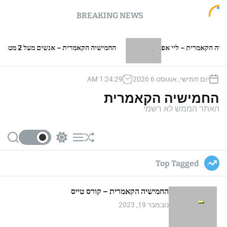
BREAKING NEWS
מרית – ליי אפ
החמישיה הקאמרית – אנשים מעל 2 מטר
יום חמישי, אוגוסט 6 2026
30
:
24
:
1
AM
החמישיה הקאמרית
האתר הממש לא רשמי
S
S
M
S
e
w
e
h
a
i
n
u
Top Tagged
r
t
u
ff
c
c
l
h
h
e
החמישיה הקאמרית – קורס טייס
c
o
נובמבר 19, 2023
l
o
r