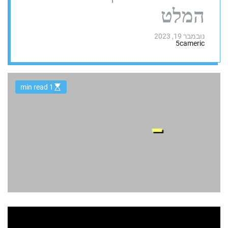
המלט
נובמבר 19, 2023
5cameric
1 min read
E
s
t
i
m
a
t
e
d
r
e
a
d
t
i
m
e