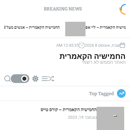
BREAKING NEWS
 הקאמרית – ליי אפ
החמישיה הקאמרית – אנשים מעל 2 מטר
שבת, אוגוסט 8 2026
36
:
45
:
12
AM
החמישיה הקאמרית
האתר הממש לא רשמי
S
S
M
S
e
w
e
h
a
i
n
u
Top Tagged
r
t
u
ff
c
c
l
h
h
e
החמישיה הקאמרית – קורס טייס
c
o
נובמבר 19, 2023
l
o
r