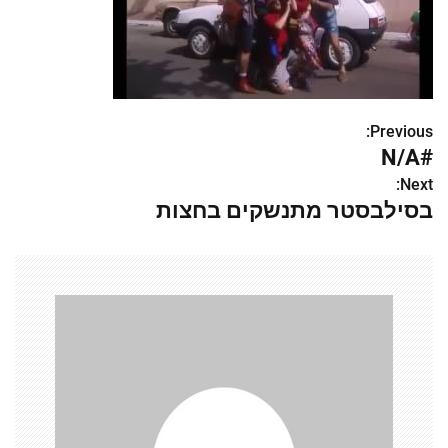
Previous:
נ
#N/A
י
Next:
בסילבסטר מתנשקים בחצות
ו
ו
ט