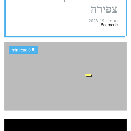
צפירה
נובמבר 19, 2023
5cameric
0 min read
E
s
t
i
m
a
t
e
d
r
e
a
d
t
i
m
e