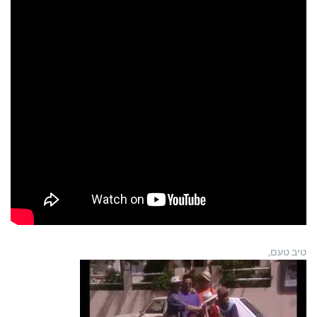
טיב טעם,