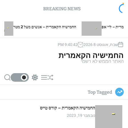
BREAKING NEWS
 ליי אפ
החמישיה הקאמרית – אנשים מעל 2 מטר
ה
שבת, אוגוסט 8 2026
42
:
40
:
9
PM
החמישיה הקאמרית
האתר הממש לא רשמי
S
S
M
S
e
w
e
h
a
i
n
u
Top Tagged
r
t
u
ff
c
c
l
h
h
e
החמישיה הקאמרית – קורס טייס
c
o
נובמבר 19, 2023
l
o
r