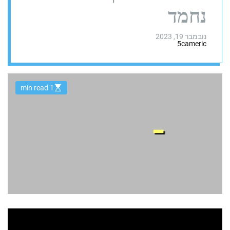
נחמד
נובמבר 19, 2023
5cameric
1 min read
E
s
t
i
m
a
t
e
d
r
e
a
d
t
i
m
e