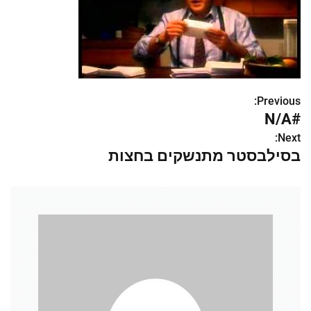
Previous:
נ
#N/A
י
Next:
בסילבסטר מתנשקים בחצות
ו
ו
ט