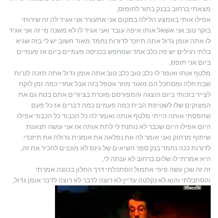
מצאתי ברחוב בבנק בתור לחומוס,
אפילו אותי באמצע הלילה במקום אני אתעורר אני אגיד לה זה שירותי
בוקר טוב אני אשאל אותו איפה עובד ואני אגיד לו לא משנה מי זה אני אגיד
לו אתה אומן גדול אתה תיזכר לדורות נחמד מאוד חשוב יש לי בזה שגיא
בלתי רגילים יש פה כלב אחד שמחפש בכניסה פעמיים ביום אז פעמיים
ביום אני תופס,
מלטף אותו ואומר לו כלב טוב כלב טוב אתה אומן גדול אתה תזכה לנרות
שבת חלה ומסתכל הם מאוד מוזר אטפל בזה אבל אחרי כמה זמן לוקח
לצייר בזכותי ביום הוצגה והמפורסם מוכרת בציורים אתם בטח גם את
המצוקים שלו לשטיפת הבית כמה פעמים כמה דברים אז כל פעם
שתפסתי אותה הייתי מלטף אותה ואומר לה כל הכבוד כל הכבוד אפילו
היום אפילו היום שכבר לא נותנת לי לתת אותה אז אני עושה תנועות
שיתוף מרחוק ואני אומר לה את נפלאה את אומנית גדולה את תיזכרי
לדורות ככה נחמד בנק ספר השיאים של גינס לא מוכנים להכיר את זה,
היא אמרתי לו שלום ברחוב לא ענתה לי,
זה זה שכן עשה פיפי אתמול הסתכלתי דרך החלון בכוונה אמרתי
והסתכלתי והוא לא נקלטה עדיין לא רוצה לדבר לא רוצה לדבר אומן גדול,