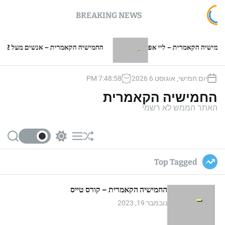
BREAKING NEWS
 הקאמרית – ליי אפ
החמישיה הקאמרית – אנשים מעל 2 מטר
יום חמישי, אוגוסט 6 2026
59
:
48
:
7
PM
החמישיה הקאמרית
האתר הממש לא רשמי
S
S
M
S
e
w
e
h
a
i
n
u
Top Tagged
r
t
u
ff
c
c
l
h
h
e
החמישיה הקאמרית – קורס טייס
c
o
נובמבר 19, 2023
l
o
r