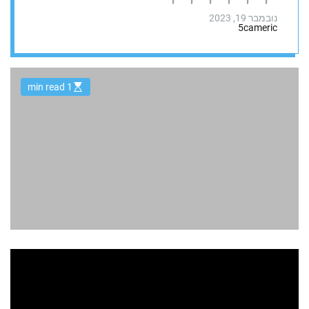
נובמבר 19, 2023
5cameric
1 min read
E
s
t
i
m
a
t
e
d
r
e
a
d
t
i
m
e