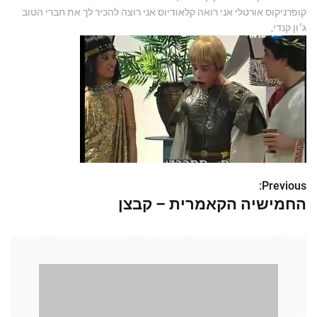
קופרניקוס אורטלי אני רואה קלאודיוס אני רוצה להכיר לך את חברי הטוב
ג׳ון קנדי,
Previous:
נ
החמישיה הקאמרית – קבצן
י
ו
ו
ט