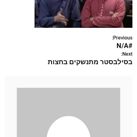
Previous:
נ
#N/A
י
Next:
בסילבסטר מתנשקים בחצות
ו
ו
ט