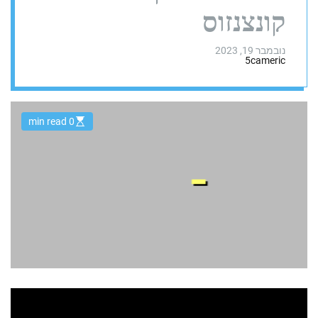
קונצנזוס
נובמבר 19, 2023
5cameric
0 min read
E
s
t
i
m
a
t
e
d
r
e
a
d
t
i
m
e