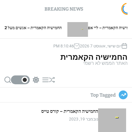
BREAKING NEWS
 הקאמרית – ליי אפ
החמישיה הקאמרית – אנשים מעל 2 מטר
יום שישי, אוגוסט 7 2026
47
:
10
:
8
PM
החמישיה הקאמרית
האתר הממש לא רשמי
S
S
M
S
e
w
e
h
a
i
n
u
Top Tagged
r
t
u
ff
c
c
l
h
h
e
החמישיה הקאמרית – קורס טייס
c
o
נובמבר 19, 2023
l
o
r