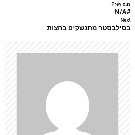
Previous:
נ
#N/A
י
Next:
בסילבסטר מתנשקים בחצות
ו
ו
ט