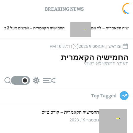
BREAKING NEWS
קאמרית – ליי אפ
החמישיה הקאמרית – אנשים מעל 2 מטר
יום ראשון, אוגוסט 9 2026
12
:
37
:
10
PM
החמישיה הקאמרית
האתר הממש לא רשמי
S
S
M
S
e
w
e
h
a
i
n
u
Top Tagged
r
t
u
ff
c
c
l
h
h
e
החמישיה הקאמרית – קורס טייס
c
o
נובמבר 19, 2023
l
o
r