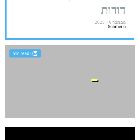
דודות
נובמבר 19, 2023
5cameric
0 min read
E
s
t
i
m
a
t
e
d
r
e
a
d
t
i
m
e