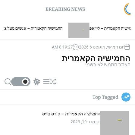
BREAKING NEWS
 הקאמרית – ליי אפ
החמישיה הקאמרית – אנשים מעל 2 מטר
יום חמישי, אוגוסט 6 2026
28
:
19
:
8
AM
החמישיה הקאמרית
האתר הממש לא רשמי
S
S
M
S
e
w
e
h
a
i
n
u
Top Tagged
r
t
u
ff
c
c
l
h
h
e
החמישיה הקאמרית – קורס טייס
c
o
נובמבר 19, 2023
l
o
r