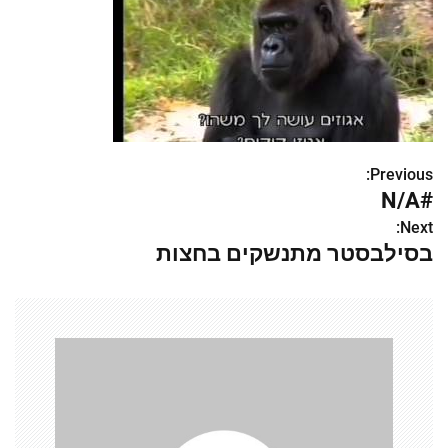
Previous:
נ
#N/A
י
Next:
בסילבסטר מתנשקים בחצות
ו
ו
ט