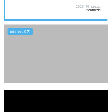
נובמבר 19, 2023
5cameric
0 min read
E
s
t
i
m
a
t
e
d
r
e
a
d
t
i
m
e