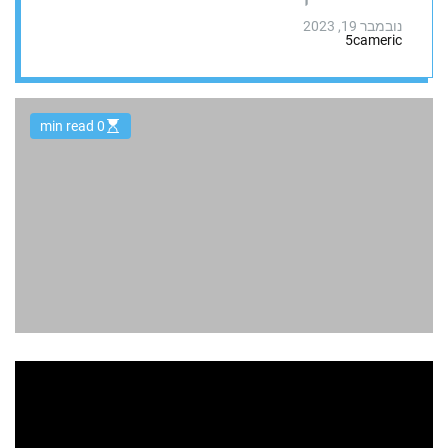
נובמבר 19, 2023
5cameric
0 min read
E
s
t
i
m
a
t
e
d
r
e
a
d
t
i
m
e