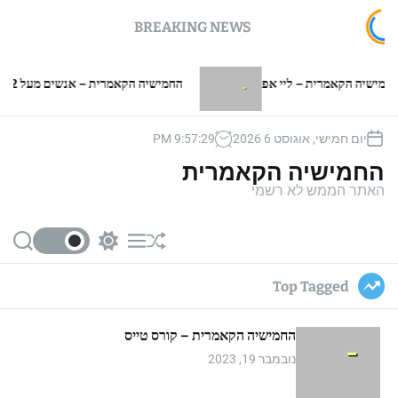
BREAKING NEWS
ה הקאמרית – ליי אפ
החמישיה הקאמרית – אנשים מעל 2 מטר
יום חמישי, אוגוסט 6 2026
30
:
57
:
9
PM
החמישיה הקאמרית
האתר הממש לא רשמי
S
S
M
S
e
w
e
h
a
i
n
u
Top Tagged
r
t
u
ff
c
c
l
h
h
e
החמישיה הקאמרית – קורס טייס
c
o
נובמבר 19, 2023
l
o
r