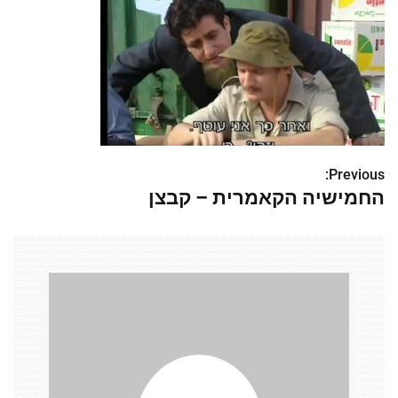
Previous:
נ
החמישיה הקאמרית – קבצן
י
ו
ו
ט